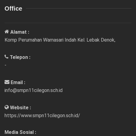
Office
Alamat :
Komp Perumahan Warnasari Indah Kel. Lebak Denok,
Telepon :
-
Email :
info@smpn11cilegon.sch.id
Website :
https://www.smpn11cilegon.sch.id/
Media Sosial :