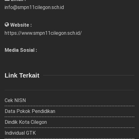
info@smpn11cilegon.sch.id
Website :
https://www.smpn11cilegon.sch.id/
Media Sosial :
Link Terkait
Cek NISN
Data Pokok Pendidikan
Dindik Kota Cilegon
Individual GTK