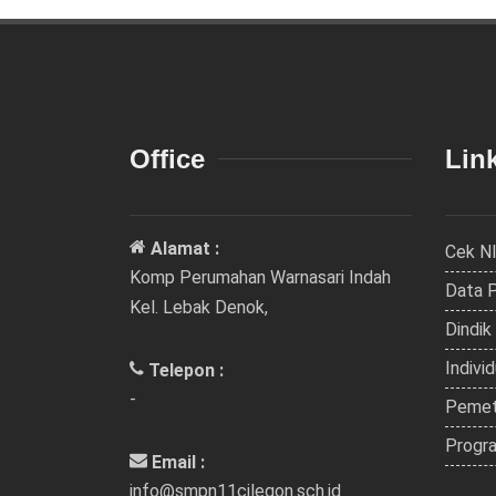
Office
Link
Alamat :
Cek N
Komp Perumahan Warnasari Indah
Data 
Kel. Lebak Denok,
Dindik
Indivi
Telepon :
-
Pemet
Progra
Email :
info@smpn11cilegon.sch.id