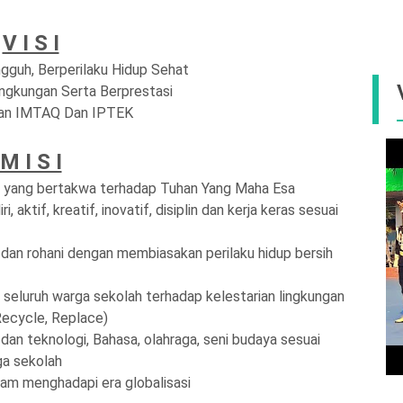
V I S I
ngguh, Berperilaku Hidup Sehat
ngkungan Serta Berprestasi
kan IMTAQ Dan IPTEK
M I S I
a yang bertakwa terhadap Tuhan Yang Maha Esa
tif, kreatif, inovatif, disiplin dan kerja keras sesuai
dan rohani dengan membiasakan perilaku hidup bersih
seluruh warga sekolah terhadap kelestarian lingkungan
Recycle, Replace
)
n teknologi, Bahasa, olahraga, seni budaya sesuai
ga sekolah
am menghadapi era globalisasi