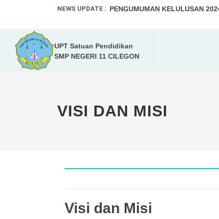
NEWS UPDATE :
PENGUMUMAN KELULUSAN 2024-
SPMB 2025-2026...
UPT Satuan Pendidikan
Program Kampus Mengajar Angka
SMP NEGERI 11 CILEGON
Tumbuhkan Kreativitas Peserta D
PPDB 2024-2025...
VISI DAN MISI
Walikota dan Kadis Pendidikan K
Selamat Menunaikan Ibadah Pua
SMPN 11 Kota Cilegon Gelar Wor
KEJUARAAN OLAHRAGA PRESTAS
DAFTAR ULANG MURID BARU TA. 
Visi dan Misi