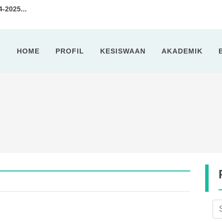
2025...
tan 7 Tahun 2024...
HOME
PROFIL
KESISWAAN
AKADEMIK
idik SMPN 11 Cilegon Selengga...
ota Cilegon Kunjungi SMPN 11 ...
sa Ramadhan 1443 H...
kshop Penyusunan Soal Ujian Se...
I 2022...
2025-2026...