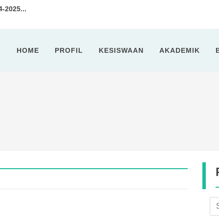
2025...
tan 7 Tahun 2024...
HOME
PROFIL
KESISWAAN
AKADEMIK
idik SMPN 11 Cilegon Selengga...
ota Cilegon Kunjungi SMPN 11 ...
sa Ramadhan 1443 H...
kshop Penyusunan Soal Ujian Se...
I 2022...
2025-2026...