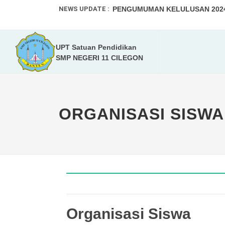
NEWS UPDATE :
PENGUMUMAN KELULUSAN 2024-
SPMB 2025-2026...
UPT Satuan Pendidikan
Program Kampus Mengajar Angka
SMP NEGERI 11 CILEGON
Tumbuhkan Kreativitas Peserta D
PPDB 2024-2025...
ORGANISASI SISWA
Walikota dan Kadis Pendidikan K
Selamat Menunaikan Ibadah Pua
SMPN 11 Kota Cilegon Gelar Wor
KEJUARAAN OLAHRAGA PRESTAS
DAFTAR ULANG MURID BARU TA. 
Organisasi Siswa