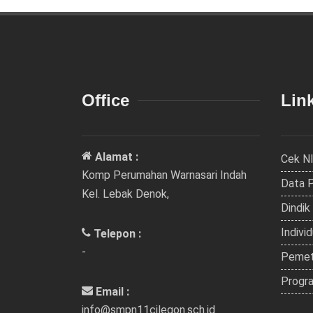
Office
Link
Alamat :
Cek N
Komp Perumahan Warnasari Indah
Data 
Kel. Lebak Denok,
Dindik
Indivi
Telepon :
-
Pemet
Progra
Email :
info@smpn11cilegon.sch.id