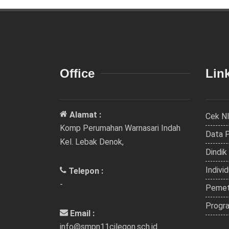
Office
Link
Alamat :
Cek N
Komp Perumahan Warnasari Indah
Data 
Kel. Lebak Denok,
Dindik
Indivi
Telepon :
-
Pemet
Progra
Email :
info@smpn11cilegon.sch.id