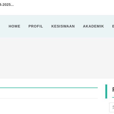
2025...
tan 7 Tahun 2024...
HOME
PROFIL
KESISWAAN
AKADEMIK
idik SMPN 11 Cilegon Selengga...
ota Cilegon Kunjungi SMPN 11 ...
sa Ramadhan 1443 H...
kshop Penyusunan Soal Ujian Se...
I 2022...
2025-2026...