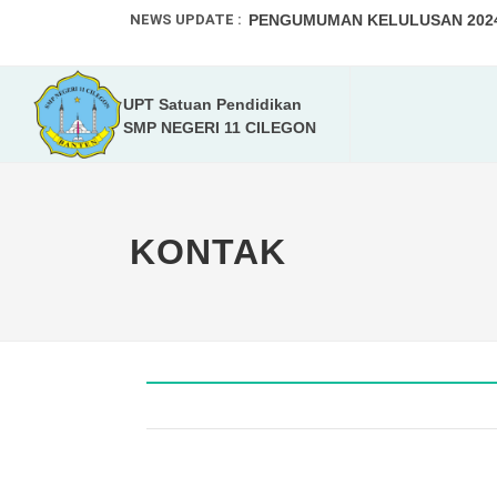
NEWS UPDATE :
PENGUMUMAN KELULUSAN 2024-
SPMB 2025-2026...
UPT Satuan Pendidikan
Program Kampus Mengajar Angka
SMP NEGERI 11 CILEGON
Tumbuhkan Kreativitas Peserta D
PPDB 2024-2025...
KONTAK
Walikota dan Kadis Pendidikan K
Selamat Menunaikan Ibadah Pua
SMPN 11 Kota Cilegon Gelar Wor
KEJUARAAN OLAHRAGA PRESTAS
DAFTAR ULANG MURID BARU TA. 