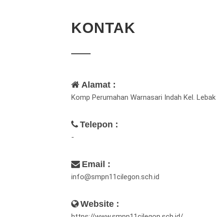
KONTAK
Alamat :
Komp Perumahan Warnasari Indah Kel. Lebak
Telepon :
-
Email :
info@smpn11cilegon.sch.id
Website :
https://www.smpn11cilegon.sch.id/