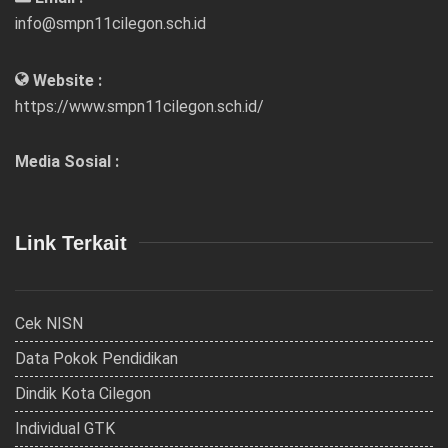
info@smpn11cilegon.sch.id
Website :
https://www.smpn11cilegon.sch.id/
Media Sosial :
Link Terkait
Cek NISN
Data Pokok Pendidikan
Dindik Kota Cilegon
Individual GTK