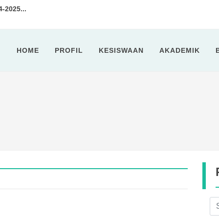
2025...
tan 7 Tahun 2024...
HOME
PROFIL
KESISWAAN
AKADEMIK
idik SMPN 11 Cilegon Selengga...
ota Cilegon Kunjungi SMPN 11 ...
sa Ramadhan 1443 H...
kshop Penyusunan Soal Ujian Se...
I 2022...
2025-2026...