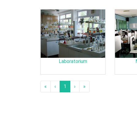
Laboratorium
«
‹
1
›
»