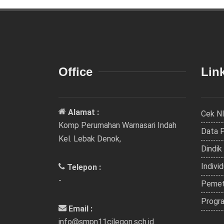
Office
Link
Alamat :
Cek N
Komp Perumahan Warnasari Indah
Data 
Kel. Lebak Denok,
Dindik
Indivi
Telepon :
-
Pemet
Progra
Email :
info@smpn11cilegon.sch.id