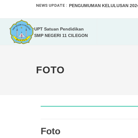
NEWS UPDATE :
PENGUMUMAN KELULUSAN 2024-
SPMB 2025-2026...
UPT Satuan Pendidikan
Program Kampus Mengajar Angka
SMP NEGERI 11 CILEGON
Tumbuhkan Kreativitas Peserta D
PPDB 2024-2025...
FOTO
Walikota dan Kadis Pendidikan K
Selamat Menunaikan Ibadah Pua
SMPN 11 Kota Cilegon Gelar Wor
KEJUARAAN OLAHRAGA PRESTAS
DAFTAR ULANG MURID BARU TA. 
Foto