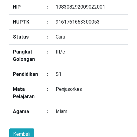
NIP
:
198308292009022001
NUPTK
:
9161761663300053
Status
:
Guru
Pangkat
:
III/c
Golongan
Pendidikan
:
S1
Mata
:
Penjasorkes
Pelajaran
Agama
:
Islam