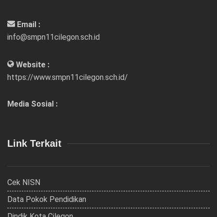
Email :
info@smpn11cilegon.sch.id
Website :
https://www.smpn11cilegon.sch.id/
Media Sosial :
Link Terkait
Cek NISN
Data Pokok Pendidikan
Dindik Kota Cilegon