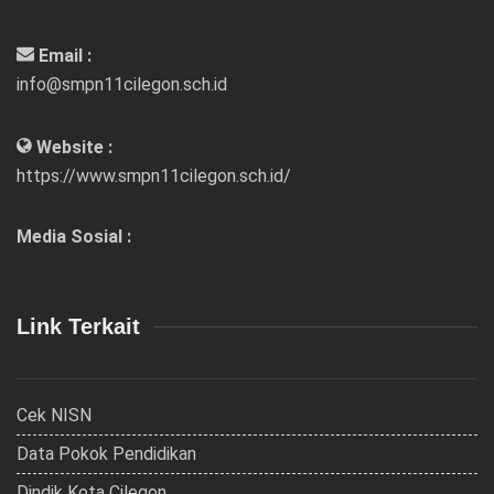
Email :
info@smpn11cilegon.sch.id
Website :
https://www.smpn11cilegon.sch.id/
Media Sosial :
Link Terkait
Cek NISN
Data Pokok Pendidikan
Dindik Kota Cilegon