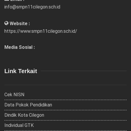
info@smpn11cilegon.sch.id
Website :
https://www.smpn11cilegon.sch.id/
Media Sosial :
Link Terkait
Cek NISN
Data Pokok Pendidikan
Dindik Kota Cilegon
Individual GTK