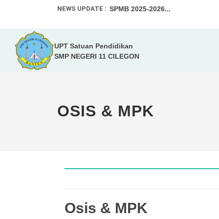
NEWS UPDATE :
SPMB 2025-2026...
Program Kampus Mengajar Angka
UPT Satuan Pendidikan
Tumbuhkan Kreativitas Peserta D
SMP NEGERI 11 CILEGON
PPDB 2024-2025...
Walikota dan Kadis Pendidikan K
OSIS & MPK
Selamat Menunaikan Ibadah Pua
SMPN 11 Kota Cilegon Gelar Wor
KEJUARAAN OLAHRAGA PRESTAS
DAFTAR ULANG MURID BARU TA. 
PENGUMUMAN KELULUSAN 2024-
Osis & MPK