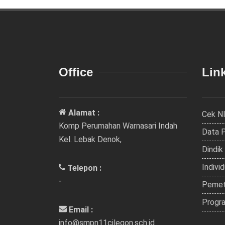
Office
Link
Alamat :
Cek N
Komp Perumahan Warnasari Indah
Data 
Kel. Lebak Denok,
Dindik
Indivi
Telepon :
-
Pemet
Progra
Email :
info@smpn11cilegon.sch.id