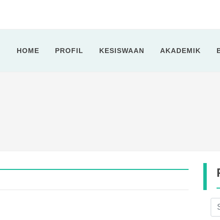
tan 7 Tahun 2024...
idik SMPN 11 Cilegon Selengga...
HOME
PROFIL
KESISWAAN
AKADEMIK
ota Cilegon Kunjungi SMPN 11 ...
sa Ramadhan 1443 H...
kshop Penyusunan Soal Ujian Se...
I 2022...
2025-2026...
2025...