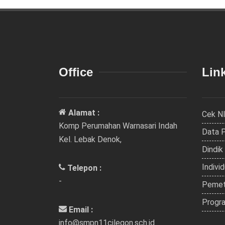
Office
Link
Alamat :
Cek N
Komp Perumahan Warnasari Indah
Data 
Kel. Lebak Denok,
Dindik
Indivi
Telepon :
-
Pemet
Progra
Email :
info@smpn11cilegon.sch.id