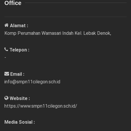
Office
Alamat :
Komp Perumahan Warnasari Indah Kel. Lebak Denok,
Telepon :
-
Email :
info@smpn11cilegon.sch.id
Website :
https://www.smpn11cilegon.sch.id/
Media Sosial :