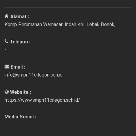
Alamat :
Komp Perumahan Warnasari Indah Kel. Lebak Denok,
Telepon :
-
Email :
info@smpn11cilegon.sch.id
Website :
https://www.smpn11cilegon.sch.id/
Media Sosial :